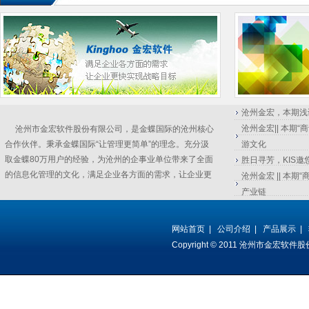
沧州金宏，本期浅
沧州金宏|| 本期
沧州市金宏软件股份有限公司，是金蝶国际的沧州核心
合作伙伴。秉承金蝶国际“让管理更简单”的理念。充分汲
游文化
取金蝶80万用户的经验，为沧州的企事业单位带来了全面
胜日寻芳，KIS邀
的信息化管理的文化，满足企业各方面的需求，让企业更
沧州金宏 || 本期
快实现战略目标。
产业链
网站首页
|
公司介绍
|
产品展示
|
Copyright © 2011 沧州市金宏